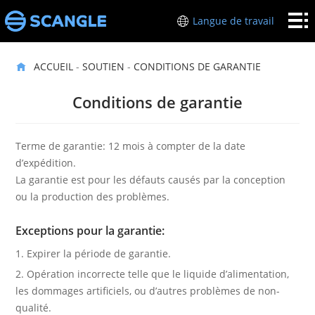
Accueil
Langue de travail
Matériel
ACCUEIL
-
SOUTIEN
-
CONDITIONS DE GARANTIE
POS
l’industrie
Conditions de garantie
A
propos
soutien
Terme de garantie: 12 mois à compter de la date
d’expédition.
de moi
Les
La garantie est pour les défauts causés par la conception
ou la production des problèmes.
liens
Exceptions pour la garantie:
1. Expirer la période de garantie.
2. Opération incorrecte telle que le liquide d’alimentation,
les dommages artificiels, ou d’autres problèmes de non-
qualité.