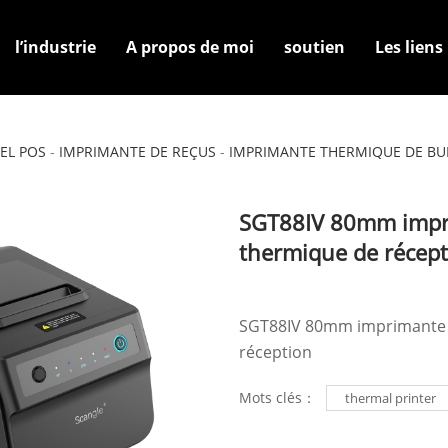
l’industrie
A propos de moi
soutien
Les liens
 de bureau
EL POS
-
IMPRIMANTE DE REÇUS
-
IMPRIMANTE THERMIQUE DE B
SGT88IV 80mm impr
thermique de récept
SGT88IV 80mm imprimante
réception
Mots clés：
thermal printer