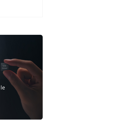
e
 le