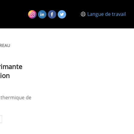
Langue de travail
UREAU
imante
ion
 thermique de