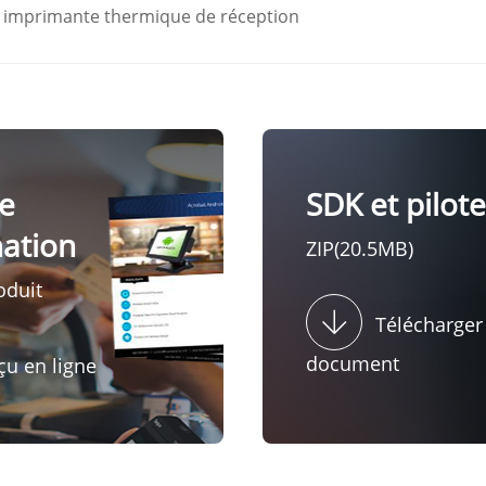
imprimante thermique de réception
e
SDK et pilot
mation
ZIP(20.5MB)
oduit
Télécharger
document
çu en ligne