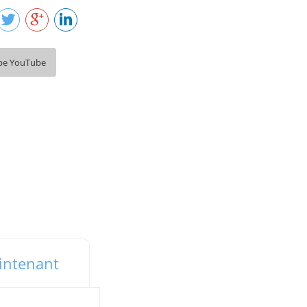
be YouTube
intenant