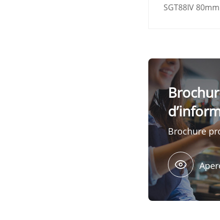
SGT88IV 80mm 
Brochur
d’infor
Brochure pr
Aper