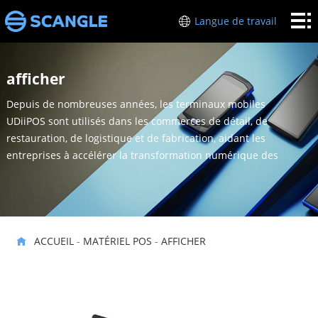
Accueil
Langue de travail
Matériel
afficher
POS
l’industrie
Depuis de nombreuses années, les terminaux mobiles
A
UDiiPOS sont utilisés dans les commerces de détail, de
restauration, de logistique et de fabrication, aidant les
propos
soutien
entreprises à accélérer la transformation numérique des
opérations des magasins.
de moi
Les
liens
ACCUEIL
-
MATÉRIEL POS
-
AFFICHER