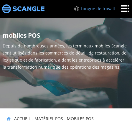
Accueil
Langue de travail
Matériel
POS
l’industrie
mobiles POS
Depuis de nombreuses années, les terminaux mobiles Scangle
A
sont utilisés dans les commerces de détail, de restauration, de
propos
logistique et de fabrication, aidant les entreprises à accélérer
soutien
la transformation numérique des opérations des magasins.
de moi
Les
liens
ACCUEIL
-
MATÉRIEL POS
-
MOBILES POS