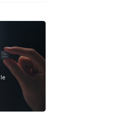
e
 le