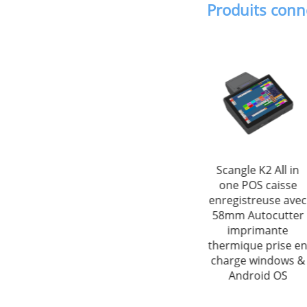
Produits con
80MM POS reçu
Scangle K5 Touch
Scangle K2 All in
c
imprimante
Kiosk POS Systems
one POS caisse
thermique
de point de vente
enregistreuse avec
de point de vente
58mm Autocutter
avec imprimante
imprimante
thermique
thermique prise e
80mm/scanner de
charge windows &
code-barres 2D
Android OS