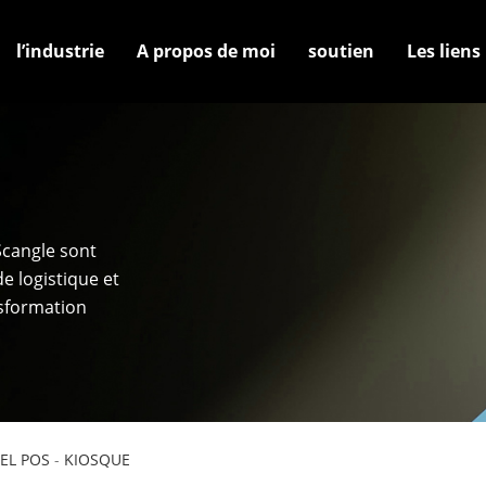
l’industrie
A propos de moi
soutien
Les liens
cangle sont
e logistique et
nsformation
EL POS
-
KIOSQUE