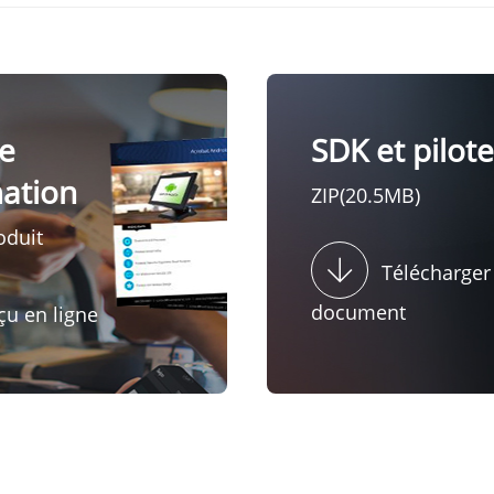
e
SDK et pilot
mation
ZIP(20.5MB)
oduit
Télécharger
document
çu en ligne