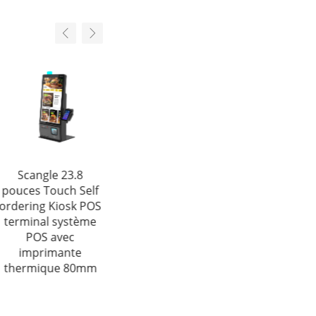
Scangle 23.8
Échelle de poids
Scangle SP01
pouces Touch Self
électronique
système POS
ordering Kiosk POS
Scangle TS200
portatif avec
terminal système
imprimante
POS avec
thermique 58mm
imprimante
thermique 80mm