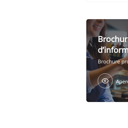
Brochur
d’infor
Brochure pr
Aper