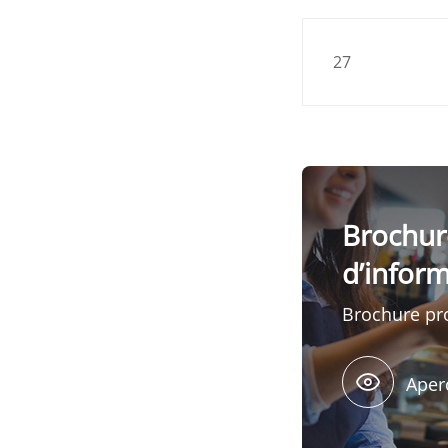
27
Brochur
d’infor
Brochure pr
Aper