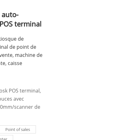
 auto-
POS terminal
kiosque de
nal de point de
 vente, machine de
te, caisse
iosk POS terminal,
pouces avec
80mm/scanner de
Point of sales
ster