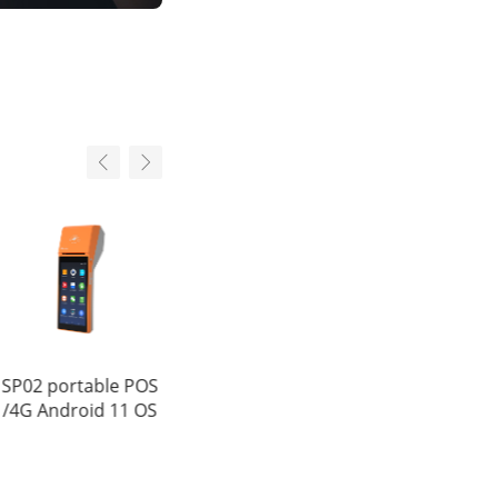
SP02 portable POS
Scangle D3 Touch
80MM POS reçu
/4G Android 11 OS
POS Terminal avec
imprimante
windows ou
thermique
Android OS