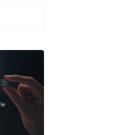
e
 le