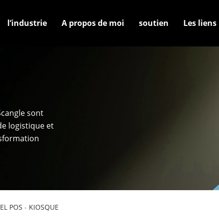
l’industrie
A propos de moi
soutien
Les liens
cangle sont
e logistique et
nsformation
EL POS
-
KIOSQUE