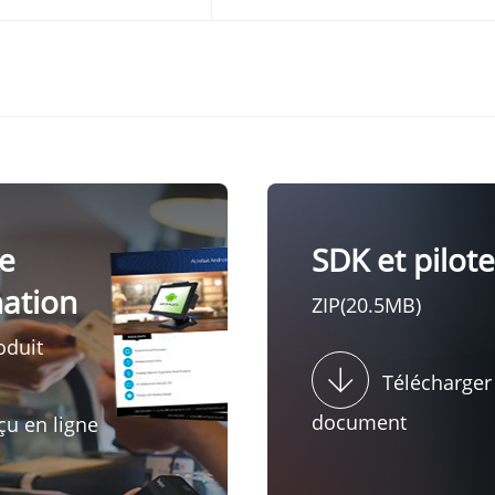
e
SDK et pilot
mation
ZIP(20.5MB)
oduit
Télécharger
document
çu en ligne