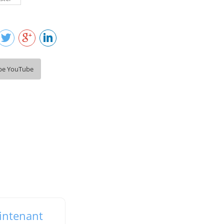
be YouTube
intenant