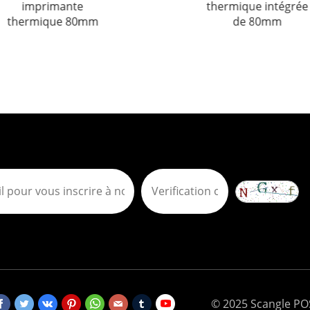
imprimante
thermique intégrée
thermique 80mm
de 80mm
© 2025 Scangle POS