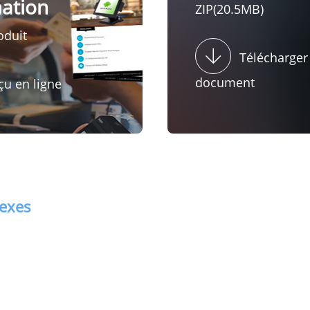
mation
ZIP(20.5MB)
oduit
Télécharger
document
çu en ligne
nexes