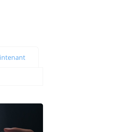
intenant
e