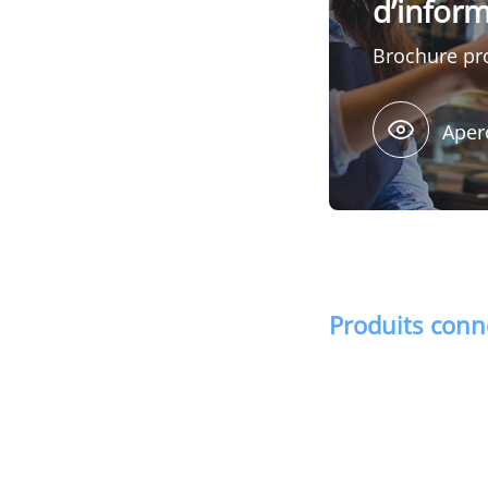
d’infor
Brochure pr
Aper
Produits con