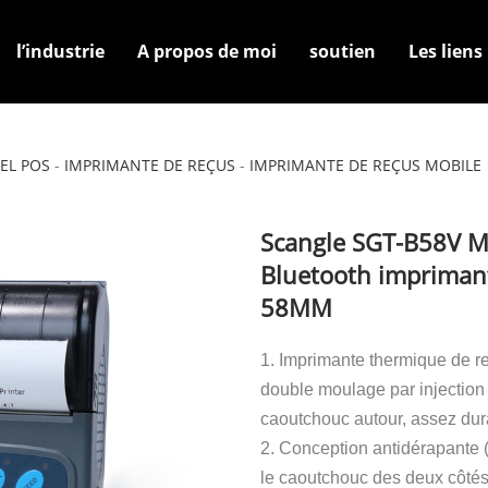
l’industrie
A propos de moi
soutien
Les liens
obile
EL POS
-
IMPRIMANTE DE REÇUS
-
IMPRIMANTE DE REÇUS MOBILE
Scangle SGT-B58V M
Bluetooth impriman
58MM
1. Imprimante thermique de r
double moulage par injection 
caoutchouc autour, assez dur
2. Conception antidérapante (
le caoutchouc des deux côtés