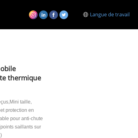
Langue de travail
obile
te thermique
eçus
,Mini taille,
et protection en
able pour anti-chute
points saillants sur
)