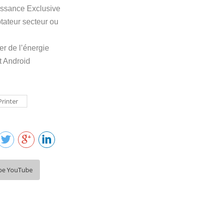
uissance Exclusive
tateur secteur ou
r de l’énergie
t Android
Printer
be YouTube