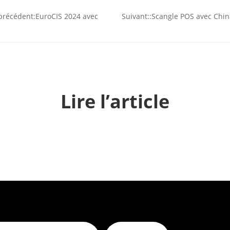
précédent:
EuroCIS 2024 avec
Suivant::
Scangle POS avec Chi
S
Lire l’article