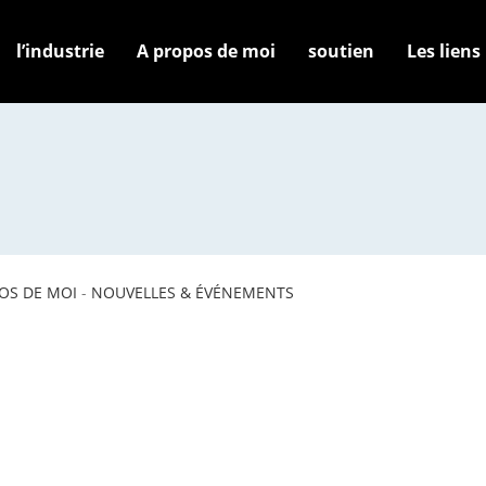
l’industrie
A propos de moi
soutien
Les liens
OS DE MOI
-
NOUVELLES & ÉVÉNEMENTS