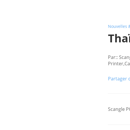
Nouvelles 
Tha
Par:: Sca
Printer,C
Partager 
Scangle P